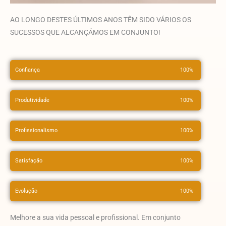
AO LONGO DESTES ÚLTIMOS ANOS TÊM SIDO VÁRIOS OS
SUCESSOS QUE ALCANÇÁMOS EM CONJUNTO!
Confiança
100%
Produtividade
100%
Profissionalismo
100%
Satisfação
100%
Evolução
100%
Melhore a sua vida pessoal e profissional. Em conjunto