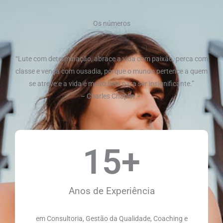
Os números
“Lute com determinação, abrace a vida com paixão, perca com
classe e vença com ousadia, porque o mundo pertence a quem
se atreve e a vida é muito bela para ser insignificante.”
– Charles Chaplin –
15
+
Anos de Experiência
em Consultoria, Gestão da Qualidade, Coaching e