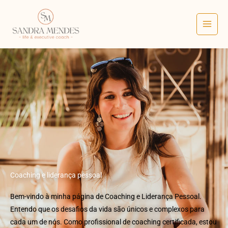
Skip
to
content
Coaching e liderança pessoal
Bem-vindo à minha página de Coaching e Liderança Pessoal.
Entendo que os desafios da vida são únicos e complexos para
cada um de nós. Como profissional de coaching certificada, estou