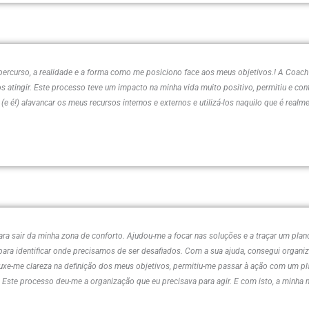
 percurso, a realidade e a forma como me posiciono face aos meus objetivos.! A Coac
s atingir. Este processo teve um impacto na minha vida muito positivo, permitiu e cont
(e é!) alavancar os meus recursos internos e externos e utilizá-los naquilo que é realm
ara sair da minha zona de conforto. Ajudou-me a focar nas soluções e a traçar um pla
ra identificar onde precisamos de ser desafiados. Com a sua ajuda, consegui organiz
rouxe-me clareza na definição dos meus objetivos, permitiu-me passar à ação com um pl
s. Este processo deu-me a organização que eu precisava para agir. E com isto, a minh