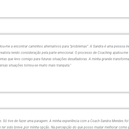
ou-me a encontrar caminhos alternativos para “problemas”. A Sandra é uma pessoa incrí
realista tendo consideração pela parte emocional. O processo de Coaching ajudou-me a
ntas que levo comigo para futuras situações desafiadoras. A minha grande transform
ersas situações tornou-se muito mais tranquila."
e. Só tive de fazer uma paragem. A minha experiência com a Coach Sandra Mendes foi
de ter sido breve ,por minha opção. Na percepção do que posso mudar melhorar como 