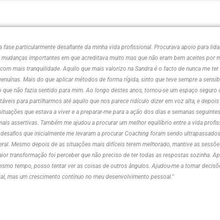
fase particularmente desafiante da minha vida profissional. Procurava apoio para lid
ar mudanças importantes em que acreditava muito mas que não eram bem aceites por m
ios com mais tranquilidade. Aquilo que mais valorizo na Sandra é o facto de nunca me
genuínas. Mais do que aplicar métodos de forma rígida, sinto que teve sempre a sensib
que não fazia sentido para mim. Ao longo destes anos, tornou-se um espaço seguro o
áveis para partilharmos até aquilo que nos parece ridículo dizer em voz alta, e depois
tuações que estava a viver e a preparar-me para a ação dos dias e semanas seguintes
is assertivas. Também me ajudou a procurar um melhor equilíbrio entre a vida profi
 desafios que inicialmente me levaram a procurar Coaching foram sendo ultrapassados
geral. Mesmo depois de as situações mais difíceis terem melhorado, mantive as sessõ
ior transformação foi perceber que não preciso de ter todas as respostas sozinha. Apr
esmo tempo, posso tentar ver as coisas de outros ângulos. Ajudou-me a tomar decisõ
cal, mas um crescimento contínuo no meu desenvolvimento pessoal."