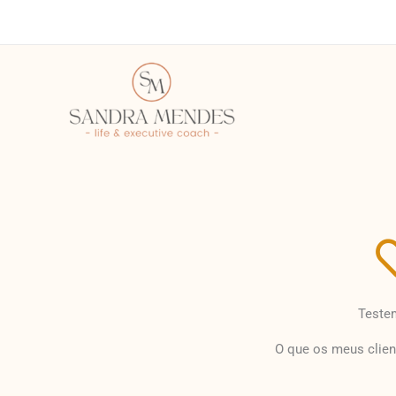
Skip
to
content
Teste
O que os meus clie