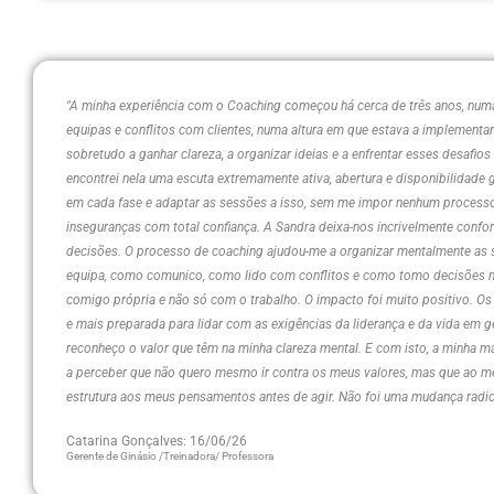
"A minha experiência com o Coaching começou há cerca de três anos, numa 
equipas e conflitos com clientes, numa altura em que estava a implement
sobretudo a ganhar clareza, a organizar ideias e a enfrentar esses desaf
encontrei nela uma escuta extremamente ativa, abertura e disponibilidade 
em cada fase e adaptar as sessões a isso, sem me impor nenhum processo 
inseguranças com total confiança. A Sandra deixa-nos incrivelmente confort
decisões. O processo de coaching ajudou-me a organizar mentalmente as si
equipa, como comunico, como lido com conflitos e como tomo decisões ma
comigo própria e não só com o trabalho. O impacto foi muito positivo. Os
e mais preparada para lidar com as exigências da liderança e da vida em 
reconheço o valor que têm na minha clareza mental. E com isto, a minha ma
a perceber que não quero mesmo ir contra os meus valores, mas que ao m
estrutura aos meus pensamentos antes de agir. Não foi uma mudança radi
Catarina Gonçalves: 16/06/26
Gerente de Ginásio /Treinadora/ Professora