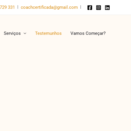
729 331
l
coachcertificada@gmail.com
l
Serviços
Testemunhos
Vamos Começar?