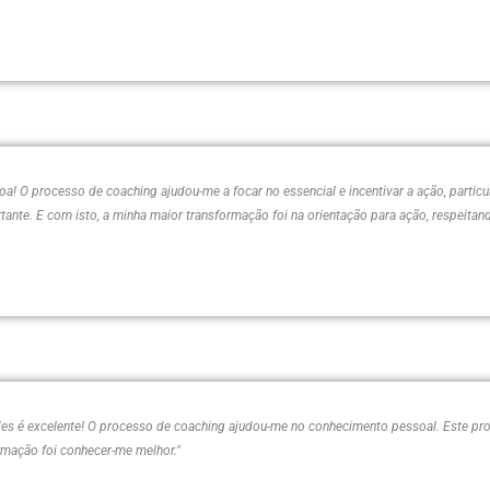
a! O processo de coaching ajudou-me a focar no essencial e incentivar a ação, part
nte. E com isto, a minha maior transformação foi na orientação para ação, respeitando 
es é excelente! O processo de coaching ajudou-me no conhecimento pessoal. Este pro
ormação foi conhecer-me melhor."