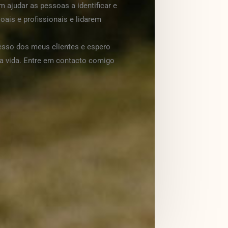
 ajudar as pessoas a identificar e
ais e profissionais e lidarem
esso dos meus clientes e espero
ua vida. Entre em contacto comigo