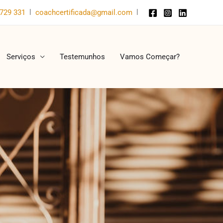
729 331
l
coachcertificada@gmail.com
l
Serviços
Testemunhos
Vamos Começar?